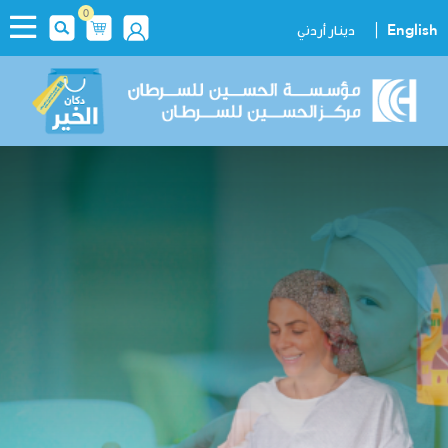
0
|
English
دينار أردني